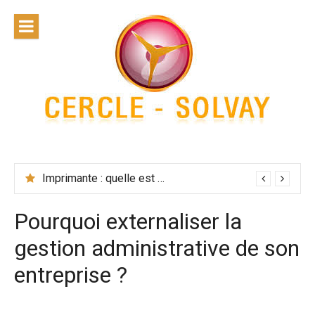
Skip
to
content
Cercle
Solvay
Imprimante : quelle est la solution la plus performante ?
Pourquoi externaliser la
gestion administrative de son
entreprise ?