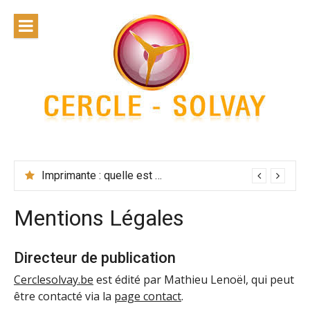
Skip
to
content
Cercle
Solvay
Imprimante : quelle est la solution la plus performante ?
Mentions Légales
Directeur de publication
Cerclesolvay.be
est édité par Mathieu Lenoël, qui peut
être contacté via la
page contact
.