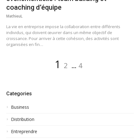
coaching d’équipe
MathieuL
La vie en entreprise impose la collaboration entre différents
individus, qui doivent œuvrer dans un même objectif de
croissance. Pour arriver à cette cohésion, des activités sont
organisées en fin…
Posts
Page
Page
Page
1
2
…
4
pagination
Categories
Business
Distribution
Entreprendre